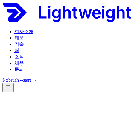
회사소개
제품
기술
팀
소식
채용
문의
$ xbrush --start →