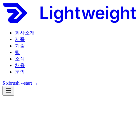
회사소개
제품
기술
팀
소식
채용
문의
$ xbrush --start →