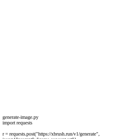
•
숏폼 바이럴 영상
•
SNS 최적화 포맷
•
멀티컷 연출
•
브랜드 광고 품질
generate-image.py
import
requests
r = requests.
post
(
"https://xbrush.run/v1/generate"
,