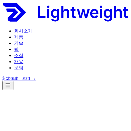
회사소개
제품
기술
팀
소식
채용
문의
$ xbrush --start →